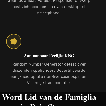
Geen download vereist. Responsief ontwerp
past zich naadloos aan van desktop tot
smartphone.
Aantoonbaar Eerlijke RNG
Random Number Generator getest over
duizenden spelrondes. Gecertificeerde
eerlijkheid op alle non-live casinospellen.
Volledige transparantie.
Word Lid van de Famiglia