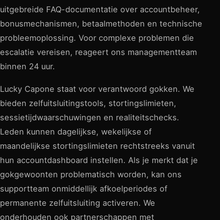
uitgebreide FAQ-documentatie over accountbeheer,
bonusmechanismen, betaalmethoden en technische
probleemoplossing. Voor complexe problemen die
escalatie vereisen, reageert ons managementteam
binnen 24 uur.
Lucky Capone staat voor verantwoord gokken. We
bieden zelfuitsluitingstools, stortingslimieten,
sessietijdwaarschuwingen en realiteitschecks.
Leden kunnen dagelijkse, wekelijkse of
maandelijkse stortingslimieten rechtstreeks vanuit
hun accountdashboard instellen. Als je merkt dat je
gokgewoonten problematisch worden, kan ons
supportteam onmiddellijk afkoelperiodes of
permanente zelfuitsluiting activeren. We
onderhouden ook partnerschappen met