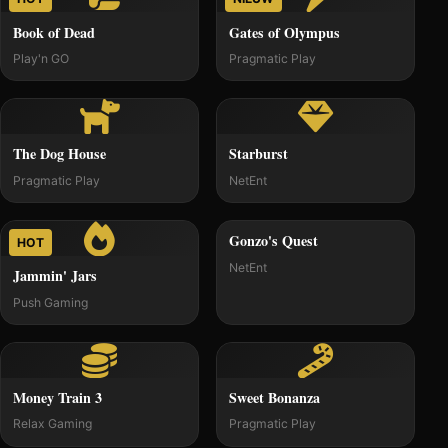
Book of Dead
Gates of Olympus
Play'n GO
Pragmatic Play
The Dog House
Starburst
Pragmatic Play
NetEnt
Gonzo's Quest
HOT
NetEnt
Jammin' Jars
Push Gaming
Money Train 3
Sweet Bonanza
Relax Gaming
Pragmatic Play