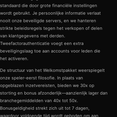
standaard die door grote financiële instellingen
wordt gebruikt. Je persoonlijke informatie verlaat
nooit onze beveiligde servers, en we hanteren
strikte beleidsregels tegen het verkopen of delen
van klantgegevens met derden.
Tweefactorauthenticatie voegt een extra
beveiligingslaag toe aan accounts voor leden die
het activeren.
De structuur van het Welkomstpakket weerspiegelt
onze speler-eerst filosofie. In plaats van
opgeblazen inzetvereisten, bieden we 30x op
storting en bonus afzonderlijk—aanzienlijk lager dan
branchegemiddelden van 40x tot 50x.
Bonusgeldigheid strekt zich uit tot 7 dagen,
waardoor voldoende tijd wordt geboden om aan