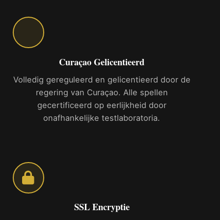
Curaçao Gelicentieerd
Volledig gereguleerd en gelicentieerd door de
regering van Curaçao. Alle spellen
gecertificeerd op eerlijkheid door
onafhankelijke testlaboratoria.
SSL Encryptie