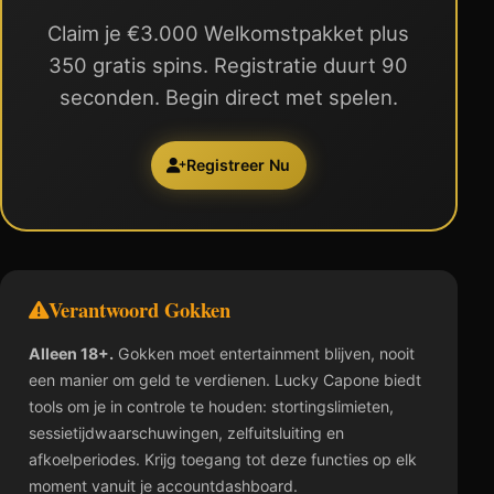
Claim je €3.000 Welkomstpakket plus
350 gratis spins. Registratie duurt 90
seconden. Begin direct met spelen.
Registreer Nu
Verantwoord Gokken
Alleen 18+.
Gokken moet entertainment blijven, nooit
een manier om geld te verdienen. Lucky Capone biedt
tools om je in controle te houden: stortingslimieten,
sessietijdwaarschuwingen, zelfuitsluiting en
afkoelperiodes. Krijg toegang tot deze functies op elk
moment vanuit je accountdashboard.