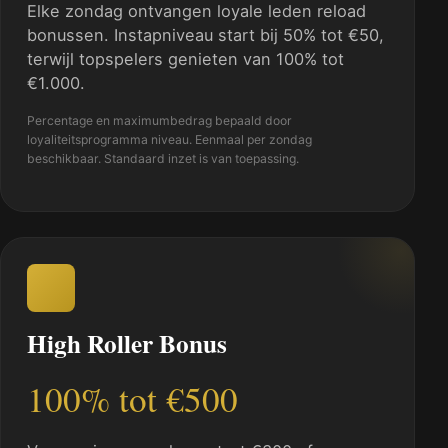
Elke zondag ontvangen loyale leden reload
bonussen. Instapniveau start bij 50% tot €50,
terwijl topspelers genieten van 100% tot
€1.000.
Percentage en maximumbedrag bepaald door
loyaliteitsprogramma niveau. Eenmaal per zondag
beschikbaar. Standaard inzet is van toepassing.
High Roller Bonus
100% tot €500