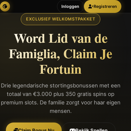
Inloggen
Registreren
EXCLUSIEF WELKOMSTPAKKET
Word Lid van de
Famiglia, Claim Je
Fortuin
Drie legendarische stortingsbonussen met een
totaal van €3.000 plus 350 gratis spins op
premium slots. De familie zorgt voor haar eigen
mensen.
Claim Bonus Nu
Bekijk Spellen