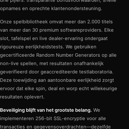
drie pijlers: transparante bonusvoorwaarden, snelle
opnames en oprechte klantenondersteuning.
Onze spelbibliotheek omvat meer dan 2.000 titels
van meer dan 30 premium softwareproviders. Elke
slot, tafelspel en live dealer-ervaring ondergaat
rigoureuze eerlijkheidstests. We gebruiken
gecertificeerde Random Number Generators op alle
non-live spellen, met resultaten onafhankelijk
geverifieerd door geaccrediteerde testlaboratoria.
Deze toewijding aan aantoonbare eerlijkheid zorgt
ervoor dat elke spin, deal en worp echt willekeurige
resultaten oplevert.
Beveiliging blijft van het grootste belang.
We
implementeren 256-bit SSL-encryptie voor alle
transacties en gegevensoverdrachten—dezelfde