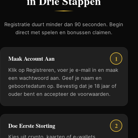
in Drie Stappen
Registratie duurt minder dan 90 seconden. Begin
direct met spelen en bonussen claimen.
Maak Account Aan
Klik op Registreren, voer je e-mail in en maak
een wachtwoord aan. Geef je naam en
geboortedatum op. Bevestig dat je 18 jaar of
ouder bent en accepteer de voorwaarden.
Doe Eerste Storting
Kies uit crypto, kaarten of e-wallets.