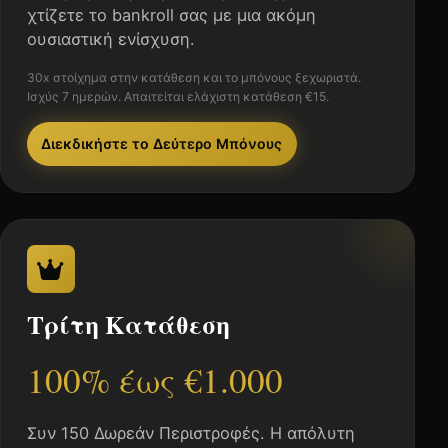
χτίζετε το bankroll σας με μια ακόμη
ουσιαστική ενίσχυση.
30x στοίχημα στην κατάθεση και το μπόνους ξεχωριστά.
Ισχύς 7 ημερών. Απαιτείται ελάχιστη κατάθεση €15.
Διεκδικήστε το Δεύτερο Μπόνους
Τρίτη Κατάθεση
100% έως €1.000
Συν 150 Δωρεάν Περιστροφές. Η απόλυτη