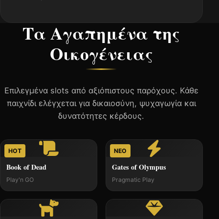
Τα Αγαπημένα της
Οικογένειας
Επιλεγμένα slots από αξιόπιστους παρόχους. Κάθε
παιχνίδι ελέγχεται για δικαιοσύνη, ψυχαγωγία και
δυνατότητες κέρδους.
HOT
ΝΈΟ
Book of Dead
Gates of Olympus
Play'n GO
Pragmatic Play