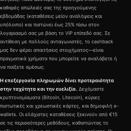
καθαρές απώλειές σας της προηγούμενης
εβδομάδας (καταθέσεις μείον αναλήψεις και
υπόλοιπο) και πιστώνει έως 25% πίσω στον
λογαριασμό σας με βάση το VIP επίπεδό σας. Σε
αντίθεση με πολλούς ανταγωνιστές, το cashback
μας δεν φέρει απαιτήσεις στοιχήματος—είναι
πραγματικά χρήματα που μπορείτε να αναλάβετε ή
να παίξετε αμέσως.
Η επεξεργασία πληρωμών δίνει προτεραιότητα
στην ταχύτητα και την ευελιξία.
Δεχόμαστε
κρυπτονομίσματα (Bitcoin, Litecoin), κύριες
πιστωτικές και χρεωστικές κάρτες, και δημοφιλή e-
wallets. Οι ελάχιστες καταθέσεις ξεκινούν από €15
σε τις περισσότερες μεθόδους, καθιστώντας το