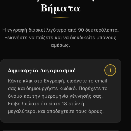
Βήματα
Η εγγραφή διαρκεί λιγότερο από 90 δευτερόλεπτα.
Ξεκινήστε να παίζετε και να διεκδικείτε μπόνους
αμέσως.
Δημιουργία Λογαριασμού
Κάντε κλικ στο Εγγραφή, εισάγετε το email
σας και δημιουργήστε κωδικό. Παρέχετε το
όνομα και την ημερομηνία γέννησής σας.
Επιβεβαιώστε ότι είστε 18 ετών ή
μεγαλύτεροι και αποδεχτείτε τους όρους.