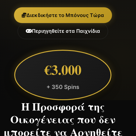
Διεκδικήστε το Μπόνους Τώρα
Περιηγηθείτε στα Παιχνίδια
€3.000
+ 350 Spins
Η Προσφορά της
Οικογένειας που δεν
μπορείτε να Αρνηθείτε