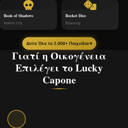
Book of Shadows
Rocket Dice
Nolimit City
BGaming
Δείτε Όλα τα 2.000+ Παιχνίδια
Γιατί η Οικογένεια
Επιλέγει το Lucky
Capone