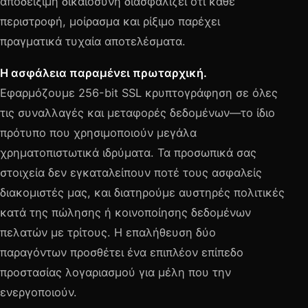
αποδείξιμη δικαιοσύνη διασφαλίζει ότι κάθε
περιστροφή, μοίρασμα και ρίξιμο παρέχει
πραγματικά τυχαία αποτελέσματα.
Η ασφάλεια παραμένει πρωταρχική.
Εφαρμόζουμε 256-bit SSL κρυπτογράφηση σε όλες
τις συναλλαγές και μεταφορές δεδομένων—το ίδιο
πρότυπο που χρησιμοποιούν μεγάλα
χρηματοπιστωτικά ιδρύματα. Τα προσωπικά σας
στοιχεία δεν εγκαταλείπουν ποτέ τους ασφαλείς
διακομιστές μας, και διατηρούμε αυστηρές πολιτικές
κατά της πώλησης ή κοινοποίησης δεδομένων
πελατών με τρίτους. Η επαλήθευση δύο
παραγόντων προσθέτει ένα επιπλέον επίπεδο
προστασίας λογαριασμού για μέλη που την
ενεργοποιούν.