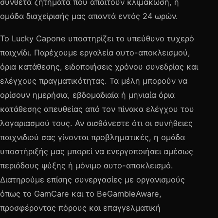
σύνθετα ζητήματα που απαιτούν κλιμάκωση, η
ομάδα διαχείρισής μας απαντά εντός 24 ωρών.
Το Lucky Capone υποστηρίζει το υπεύθυνο τυχερό
παιχνίδι. Παρέχουμε εργαλεία αυτο-αποκλεισμού,
όρια κατάθεσης, ειδοποιήσεις χρόνου συνεδρίας και
ελέγχους πραγματικότητας. Τα μέλη μπορούν να
ορίσουν ημερήσια, εβδομαδιαία ή μηνιαία όρια
κατάθεσης απευθείας από τον πίνακα ελέγχου του
λογαριασμού τους. Αν αισθάνεστε ότι οι συνήθειες
παιχνιδιού σας γίνονται προβληματικές, η ομάδα
υποστήριξής μας μπορεί να ενεργοποιήσει αμέσως
περιόδους ψύξης ή μόνιμο αυτο-αποκλεισμό.
Διατηρούμε επίσης συνεργασίες με οργανισμούς
όπως το GamCare και το BeGambleAware,
προσφέροντας πόρους και επαγγελματική