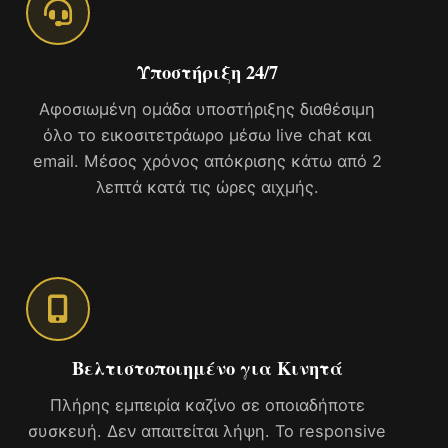
Υποστήριξη 24/7
Αφοσιωμένη ομάδα υποστήριξης διαθέσιμη
όλο το εικοσιτετράωρο μέσω live chat και
email. Μέσος χρόνος απόκρισης κάτω από 2
λεπτά κατά τις ώρες αιχμής.
Βελτιστοποιημένο για Κινητά
Πλήρης εμπειρία καζίνο σε οποιαδήποτε
συσκευή. Δεν απαιτείται λήψη. Το responsive