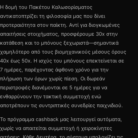
Η δομή του Πακέτου Καλωσορίσματος
αντικατοπτρίζει τη φιλοσοφία μας που δίνει
προτεραιότητα στον παίκτη. Αντί για διογκωμένες
απαιτήσεις στοιχήματος, προσφέρουμε 30x στην
κατάθεση και το μπόνους ξεχωριστά—σημαντικά
χαμηλότερο από τους βιομηχανικούς μέσους όρους
40x έως 50x. Η ισχύς του μπόνους επεκτείνεται σε
7 ημέρες, παρέχοντας άφθονο χρόνο για την
πλήρωση των όρων χωρίς πίεση. Οι δωρεάν
περιστροφές διανέμονται σε 5 ημέρες για να
ενθαρρύνουν την τακτική συμμετοχή ενώ
αποτρέπουν τις συντριπτικές συνεδρίες παιχνιδιού.
Το πρόγραμμα cashback μας λειτουργεί αυτόματα,
χωρίς να απαιτείται συμμετοχή ή χειροκίνητες
αιτήσεις. Κάθε Δευτέρα, το σύστημα υπολογίζει τις