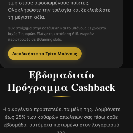
τιμή στους αφοσιωμένους παίκτες.
Ολοκληρώστε την τριλογία και ξεκλειδώστε
τη μέγιστη αξία.
30x στοίχημα στην κατάθεση και το μπόνους ξεχωριστά.
Ισχύς 7 ημερών. Ελάχιστη κατάθεση €15. Δωρεάν
περιστροφές σε BGaming slots.
Διεκδικήστε το Τρίτο Μπόνους
Εβδομαδιαίο
Πρόγραμμα Cashback
Η οικογένεια προστατεύει τα μέλη της. Λαμβάνετε
έως 25% των καθαρών απωλειών σας πίσω κάθε
εβδομάδα, αυτόματα πιστωμένα στον λογαριασμό
σας.