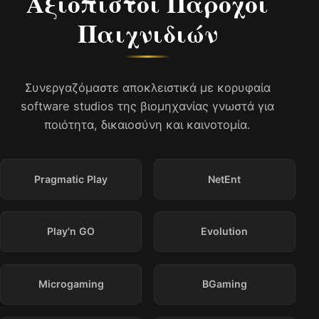
Αξιόπιστοι Πάροχοι
Παιχνιδιών
Συνεργαζόμαστε αποκλειστικά με κορυφαία
software studios της βιομηχανίας γνωστά για
ποιότητα, δικαιοσύνη και καινοτομία.
Pragmatic Play
NetEnt
Play'n GO
Evolution
Microgaming
BGaming