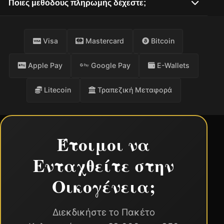
αναλήψεις e-wallets και crypto συνήθως
στοίχημα. Έχετε 7 ημέρες να ολοκληρώσετε το
δωρεάν περιστροφές πιστώνονται σε 5 ημέρες
Ποιες μεθόδους πληρωμής δέχεστε;
βελτιστοποιημένο για κινητά προγράμματα
χρησιμοποιούν πιστοποιημένες Γεννήτριες
φτάνουν εντός ωρών. Οι αναλήψεις με κάρτα
στοίχημα από την ενεργοποίηση του μπόνους.
με 50 ανά ημέρα για τις πρώτες δύο καταθέσεις,
Δεχόμαστε Visa, Mastercard, Bitcoin, Litecoin
περιήγησης σε iOS και Android. Δεν απαιτείται
Τυχαίων Αριθμών ελεγμένες από ανεξάρτητα
διαρκούν 3-5 εργάσιμες ημέρες ανάλογα με την
Το μέγιστο στοίχημα ενώ στοιχηματίζετε είναι
και 30 ημερησίως για την τρίτη.
και διάφορα e-wallets. Η ελάχιστη κατάθεση
λήψη εφαρμογής—απλά επισκεφθείτε το lucky-
εργαστήρια. Χρησιμοποιούμε 256-bit SSL
τράπεζά σας. Η ελάχιστη ανάληψη είναι €50. Το
€5. Τα slots συνεισφέρουν 100%, ενώ τα
Visa
Mastercard
Bitcoin
είναι €15 για τις περισσότερες μεθόδους. Οι
capone.app από το πρόγραμμα περιήγησης του
κρυπτογράφηση για όλες τις συναλλαγές και
ημερήσιο όριο είναι €1.000, εβδομαδιαίο €3.000,
επιτραπέζια παιχνίδια συνεισφέρουν 5%. Τα
καταθέσεις κρυπτονομισμάτων δεν έχουν
smartphone ή tablet σας. Η διεπαφή
αποθήκευση δεδομένων. Τα προσωπικά σας
Apple Pay
Google Pay
E-Wallets
μηνιαίο €10.000 για τυπικούς λογαριασμούς. Τα
παιχνίδια ζωντανού ντίλερ δεν συνεισφέρουν.
μέγιστο όριο λόγω της φύσης του blockchain. Οι
προσαρμόζεται άψογα σε οποιοδήποτε μέγεθος
στοιχεία παραμένουν εμπιστευτικά και δεν
VIP μέλη απολαμβάνουν υψηλότερα όρια.
αναλήψεις πρέπει να επιστρέφουν στην ίδια
οθόνης. Όλα τα παιχνίδια, οι μέθοδοι πληρωμής,
πωλούνται ποτέ σε τρίτους. Συμμορφωνόμαστε
Litecoin
Τραπεζική Μεταφορά
μέθοδο που χρησιμοποιήθηκε για κατάθεση
τα μπόνους και οι λειτουργίες λογαριασμού
με κανονισμούς κατά της νομιμοποίησης
όπου είναι δυνατόν. Για καταθέσεις crypto που
λειτουργούν πανομοιότυπα σε κινητά. Μπορείτε
εσόδων από παράνομες δραστηριότητες και
υπερβαίνουν τις συνολικές καταθέσεις σας
να καταθέσετε, να παίξετε και να αναλάβετε
απαιτούμε 3x playthrough στις καταθέσεις πριν
Έτοιμοι να
μέσω άλλων μεθόδων, τα πλεονάζοντα ποσά
από οπουδήποτε με σύνδεση στο διαδίκτυο.
την ανάληψη.
μπορούν να αναληφθούν μέσω crypto. Όλες οι
Ενταχθείτε στην
συναλλαγές επεξεργάζονται με ασφάλεια μέσω
Οικογένεια;
κρυπτογραφημένων καναλιών.
Διεκδικήστε το Πακέτο