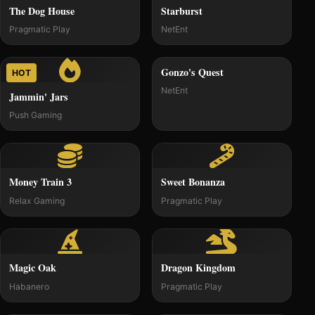
The Dog House
Starburst
Pragmatic Play
NetEnt
Gonzo's Quest
HOT
NetEnt
Jammin' Jars
Push Gaming
Money Train 3
Sweet Bonanza
Relax Gaming
Pragmatic Play
Magic Oak
Dragon Kingdom
Habanero
Pragmatic Play